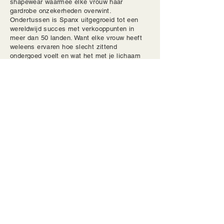
shapewear waarmee elke vrouw haar
gardrobe onzekerheden overwint.
Ondertussen is Spanx uitgegroeid tot een
wereldwijd succes met verkooppunten in
meer dan 50 landen. Want elke vrouw heeft
weleens ervaren hoe slecht zittend
ondergoed voelt en wat het met je lichaam
doet. Bij Spanx hebben ze er een
levensmissie van gemaakt dit fenomeen uit
te bannen. Spanx staat met hun shapewear
dan ook voor het creëren van perfecte
vrouwelijke silhouetten, zonder in te leveren
op comfort. Upgrade je ondergoed collectie
met de bh’s, bodysuits, camisoles, slips,
dresses en tanktops van Spanx.
Contact met Art Nouveau
Heeft u vragen over de accessoires of over